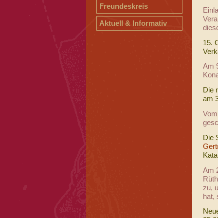
Freundeskreis
Einla
Vera
Aktuell & Informativ
dies
15. 
Verk
Am 9
Kona
Die 
am 3
Vom 
gesc
Die 
Gert
Kata
Am 2
Rüth
zu, 
hat,
Neue