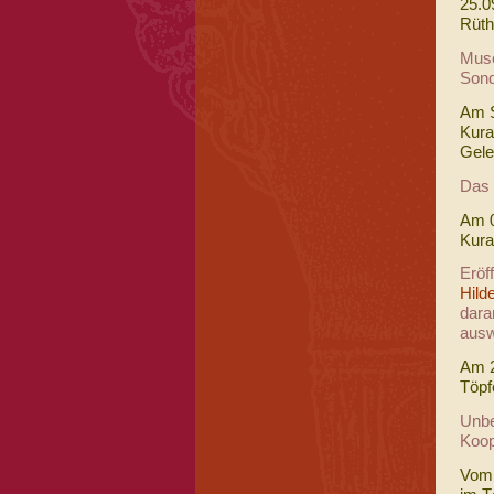
25.0
Rüth
Muse
Sond
Am S
Kura
Gele
Das 
Am 0
Kura
Eröf
Hild
dara
ausw
Am 2
Töpf
Unbe
Koop
Vom 