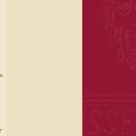
us
!"