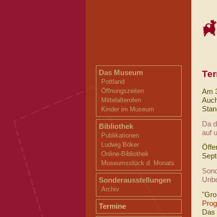
Das Museum
Te
Pottland
Am 3
Öffnungszeiten
Auch
Mittelalterofen
Stan
Kinder im Museum
Da d
Bibliothek
auf 
Publikationen
Ludwig Böker
Öffe
Online-Bibliothek
Sept
Museumsstück d. Monats
Sond
Unbe
Sonderausstellungen
Archiv
"Gro
Prog
Termine
Das 