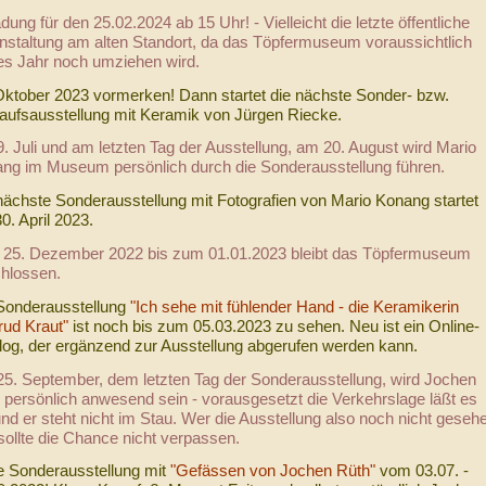
dung für den 25.02.2024 ab 15 Uhr! - Vielleicht die letzte öffentliche
nstaltung am alten Standort, da das Töpfermuseum voraussichtlich
es Jahr noch umziehen wird.
Oktober 2023 vormerken! Dann startet die nächste Sonder- bzw.
aufsausstellung mit Keramik von Jürgen Riecke.
. Juli und am letzten Tag der Ausstellung, am 20. August wird Mario
ng im Museum persönlich durch die Sonderausstellung führen.
nächste Sonderausstellung mit Fotografien von Mario Konang startet
0. April 2023.
25. Dezember 2022 bis zum 01.01.2023 bleibt das Töpfermuseum
hlossen.
Sonderausstellung
"Ich sehe mit fühlender Hand - die Keramikerin
rud Kraut"
ist noch bis zum 05.03.2023 zu sehen. Neu ist ein Online-
log, der ergänzend zur Ausstellung abgerufen werden kann.
5. September, dem letzten Tag der Sonderausstellung, wird Jochen
 persönlich anwesend sein - vorausgesetzt die Verkehrslage läßt es
und er steht nicht im Stau. Wer die Ausstellung also noch nicht geseh
 sollte die Chance nicht verpassen.
 Sonderausstellung mit
"Gefässen von Jochen Rüth"
vom 03.07. -