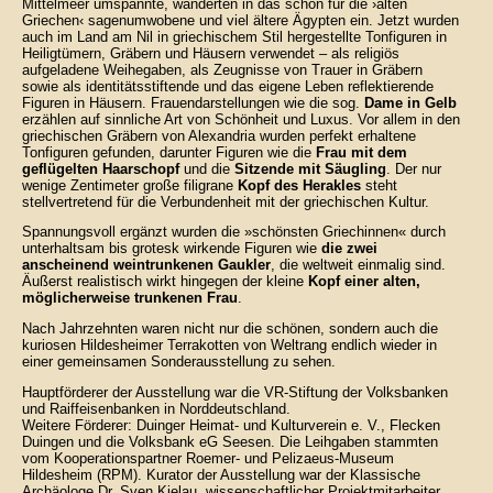
Mittelmeer umspannte, wanderten in das schon für die ›alten
Griechen‹ sagenumwobene und viel ältere Ägypten ein. Jetzt wurden
auch im Land am Nil in griechischem Stil hergestellte Tonfiguren in
Heiligtümern, Gräbern und Häusern verwendet – als religiös
aufgeladene Weihegaben, als Zeugnisse von Trauer in Gräbern
sowie als identitätsstiftende und das eigene Leben reflektierende
Figuren in Häusern. Frauendarstellungen wie die sog.
Dame in Gelb
erzählen auf sinnliche Art von Schönheit und Luxus. Vor allem in den
griechischen Gräbern von Alexandria wurden perfekt erhaltene
Tonfiguren gefunden, darunter Figuren wie die
Frau mit dem
geflügelten Haarschopf
und die
Sitzende mit Säugling
. Der nur
wenige Zentimeter große filigrane
Kopf des Herakles
steht
stellvertretend für die Verbundenheit mit der griechischen Kultur.
Spannungsvoll ergänzt wurden die »schönsten Griechinnen« durch
unterhaltsam bis grotesk wirkende Figuren wie
die zwei
anscheinend weintrunkenen Gaukler
, die weltweit einmalig sind.
Äußerst realistisch wirkt hingegen der kleine
Kopf einer alten,
möglicherweise trunkenen Frau
.
Nach Jahrzehnten waren nicht nur die schönen, sondern auch die
kuriosen Hildesheimer Terrakotten von Weltrang endlich wieder in
einer gemeinsamen Sonderausstellung zu sehen.
Hauptförderer der Ausstellung war die VR-Stiftung der Volksbanken
und Raiffeisenbanken in Norddeutschland.
Weitere Förderer: Duinger Heimat- und Kulturverein e. V., Flecken
Duingen und die Volksbank eG Seesen. Die Leihgaben stammten
vom Kooperationspartner Roemer- und Pelizaeus-Museum
Hildesheim (RPM). Kurator der Ausstellung war der Klassische
Archäologe Dr. Sven Kielau, wissenschaftlicher Projektmitarbeiter