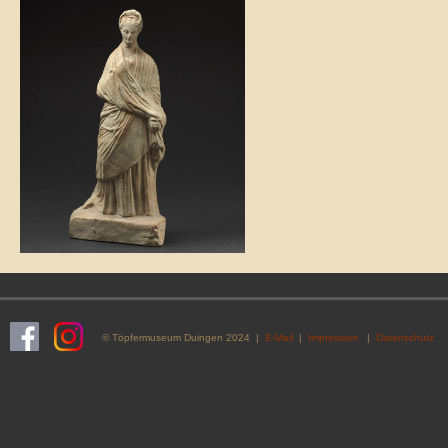
© Töpfermuseum Duingen 2024 |
E-Mail
|
Impressum
|
Datenschutz