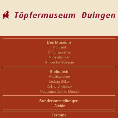
Das Museum
Pottland
Öffnungszeiten
Mittelalterofen
Kinder im Museum
Bibliothek
Publikationen
Ludwig Böker
Online-Bibliothek
Museumsstück d. Monats
Sonderausstellungen
Archiv
Termine