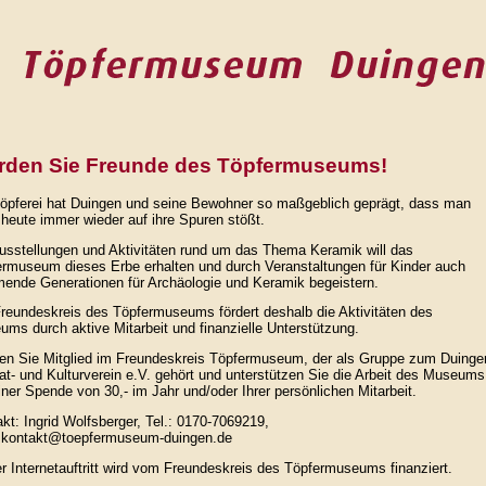
rden Sie Freunde des Töpfermuseums!
öpferei hat Duingen und seine Bewohner so maßgeblich geprägt, dass man
heute immer wieder auf ihre Spuren stößt.
usstellungen und Aktivitäten rund um das Thema Keramik will das
rmuseum dieses Erbe erhalten und durch Veranstaltungen für Kinder auch
ende Generationen für Archäologie und Keramik begeistern.
reundeskreis des Töpfermuseums fördert deshalb die Aktivitäten des
ms durch aktive Mitarbeit und finanzielle Unterstützung.
en Sie Mitglied im Freundeskreis Töpfermuseum, der als Gruppe zum Duinge
t- und Kulturverein e.V. gehört und unterstützen Sie die Arbeit des Museums
iner Spende von 30,- im Jahr und/oder Ihrer persönlichen Mitarbeit.
kt: Ingrid Wolfsberger, Tel.: 0170-7069219,
: kontakt@toepfermuseum-duingen.de
r Internetauftritt wird vom Freundeskreis des Töpfermuseums finanziert.