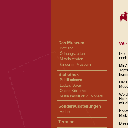
Das Museum
We
Pottland
Die T
Öffnungszeiten
noch 
Mittelalterofen
Kinder im Museum
Mit A
Töpfe
Bibliothek
komm
Publikationen
Der F
Ludwig Böker
Museu
Online-Bibliothek
Werd
Museumsstück d. Monats
Heima
mit e
Sonderausstellungen
Konta
Archiv
Mail
Termine
Diese