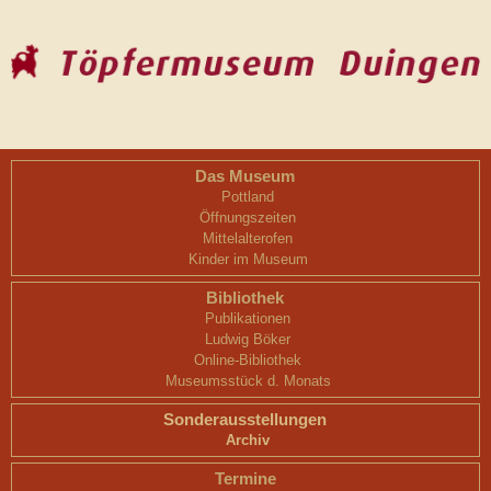
Das Museum
Pottland
Öffnungszeiten
Mittelalterofen
Kinder im Museum
Bibliothek
Publikationen
Ludwig Böker
Online-Bibliothek
Museumsstück d. Monats
Sonderausstellungen
Archiv
Termine