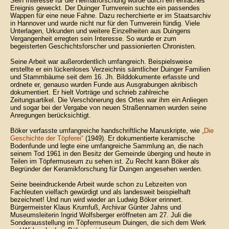
Sein Interesse für die Heimatforschung wurde durch ein einfaches
Ereignis geweckt. Der Duinger Turnverein suchte ein passendes
Wappen für eine neue Fahne. Dazu recherchierte er im Staatsarchiv
in Hannover und wurde nicht nur für den Turnverein fündig. Viele
Unterlagen, Urkunden und weitere Einzelheiten aus Duingens
Vergangenheit erregten sein Interesse. So wurde er zum
begeisterten Geschichtsforscher und passionierten Chronisten.
Seine Arbeit war außerordentlich umfangreich. Beispielsweise
erstellte er ein lückenloses Verzeichnis sämtlicher Duinger Familien
und Stammbäume seit dem 16. Jh. Bilddokumente erfasste und
ordnete er, genauso wurden Funde aus Ausgrabungen akribisch
dokumentiert. Er hielt Vorträge und schrieb zahlreiche
Zeitungsartikel. Die Verschönerung des Ortes war ihm ein Anliegen
und sogar bei der Vergabe von neuen Straßennamen wurden seine
Anregungen berücksichtigt.
Böker verfasste umfangreiche handschriftliche Manuskripte, wie
„Die
Geschichte der Töpferei“
(1949). Er dokumentierte keramische
Bodenfunde und legte eine umfangreiche Sammlung an, die nach
seinem Tod 1961 in den Besitz der Gemeinde überging und heute in
Teilen im Töpfermuseum zu sehen ist. Zu Recht kann Böker als
Begründer der Keramikforschung für Duingen angesehen werden.
Seine beeindruckende Arbeit wurde schon zu Lebzeiten von
Fachleuten vielfach gewürdigt und als landesweit beispielhaft
bezeichnet! Und nun wird wieder an Ludwig Böker erinnert.
Bürgermeister Klaus Krumfuß, Archivar Günter Jahns und
Museumsleiterin Ingrid Wolfsberger eröffneten am 27. Juli die
Sonderausstellung im Töpfermuseum Duingen, die sich dem Werk