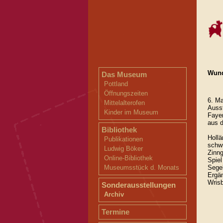
Wund
Das Museum
Pottland
Öffnungszeiten
6. Ma
Mittelalterofen
Ausst
Kinder im Museum
Fayen
aus 
Bibliothek
Hollä
Publikationen
schwu
Ludwig Böker
Zinng
Online-Bibliothek
Spiel
Museumsstück d. Monats
Segel
Ergän
Wrisb
Sonderausstellungen
Archiv
Termine