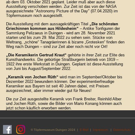
ab dem 03. Oktober 2021 geplant. Leider muß aber auch diese
Ausstellung verschoben werden. Zur Zeit ist das von der NASA
ausgezeichnete "Astronomy Picture of the Day" (07.04.2020) im
Töpfermuseum noch ausgestellt.
Die Ausstellung mit dem aussagekräftigen Titel
„Die schönsten
Griechinnen kommen aus Hildesheim“
– Antike Tonfiguren der
Sammlung Pelizaeus in Duingen - wird am 28. November 2021
starten und bis zum 29. Mai 2022 zu sehen sein. Stücke von
Weltrang, „schöne“ Tanagräerinnen & bizarre „Grotesken“ finden den
Weg nach Duingen – sind zur Zeit aber noch nicht vor Ort!
„Die Keramikerin Gertrud Kraut“
gehörte in ihrer Zeit zur Elite des
Kunsthandwerks. Die gebürtige Straßburgerin betrieb von 1919 –
1922 ihre erste Werkstatt in Duingen. Geplant ist diese Ausstellung
von Juni bis August/September 2022.
„Keramik von Jochen Rüth“
wird man im September/Oktober bis
Dezember 2022 bewundern können. Der experimentierfreudige
Keramiker aus Bayern ist seit 40 Jahren dabei, mit Preisen
ausgezeichnet, aber immer wieder gut für Neues!
Die zur Zeit ausgestellte Keramik von Frank Breiter, Reinhild Alber
und Jochen Rüth, sowie die Bilder von Mario Konang können auch
jetzt schon käuflich erworben werden.
© Töpfermuseum Duingen 2024 |
E-Mail
|
Impressum
|
Datenschutz