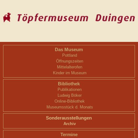
Das Museum
Pottland
Öffnungszeiten
Mittelalterofen
Kinder im Museum
Bibliothek
Publikationen
Ludwig Böker
Online-Bibliothek
Museumsstück d. Monats
Sonderausstellungen
Archiv
Termine