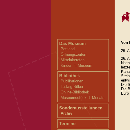
Von 
Das Museum
Pottland
26. A
Öffnungszeiten
26. A
Mittelalterofen
Nach 
Kinder im Museum
letzt
Kanal
Bibliothek
Stein
entwi
Publikationen
Die S
Ludwig Böker
Die B
Online-Bibliothek
Euro
Museumsstück d. Monats
Sonderausstellungen
Archiv
Termine