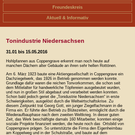
Freundeskreis
Aktuell & Informativ
Tonindustrie Niedersachsen
31.01 bis 15.05.2016
Hohlpfannen aus Coppengrave erkennt man noch heute auf
manchen Dächern alter Gebäude an ihren sehr hellen Rottönen.
Am 6. März 1923 baute eine Aktiengesellschaft in Coppengrave ein
Dachziegelwerk, das 1926 in Betrieb genommen werden konnte.
Grundlage dafür waren die reichen Tonvorkommen, die schon seit
dem Mittelalter für handwerkliche Töpfereien ausgebeutet wurden,
und nun in großen Stil abgebaut und verarbeitet werden konnten.
Schon bald jedoch geriet die „Tonidustrie Niedersachsen“ in erste
Schwierigkeiten, ausgelöst durch die Weltwirtschaftskrise. Zu
diesem Zeitpunkt trat Georg Gott, ein junger Ziegelfachmann in die
Firma ein. Er führte den Betrieb zu Blütezeiten, ermöglicht durch die
Wiederaufbauphase nach dem zweiten Weltkrieg. In dieser guten
Zeit, das Werk beschäftigte damals 160 Mitarbeiter, konnten einige
soziale Projekte finanziert werden, die heute noch das Ortsbild von
Coppengrave prägen. So unterstützte die Firma den Eigenheimbau
am Koppelweg und in der Schulstraße, und baute auf dem