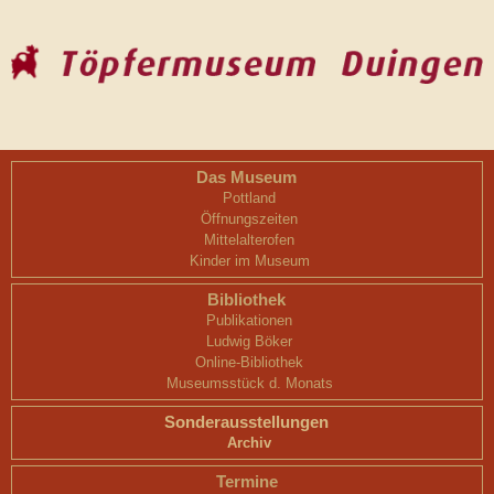
Das Museum
Pottland
Öffnungszeiten
Mittelalterofen
Kinder im Museum
Bibliothek
Publikationen
Ludwig Böker
Online-Bibliothek
Museumsstück d. Monats
Sonderausstellungen
Archiv
Termine