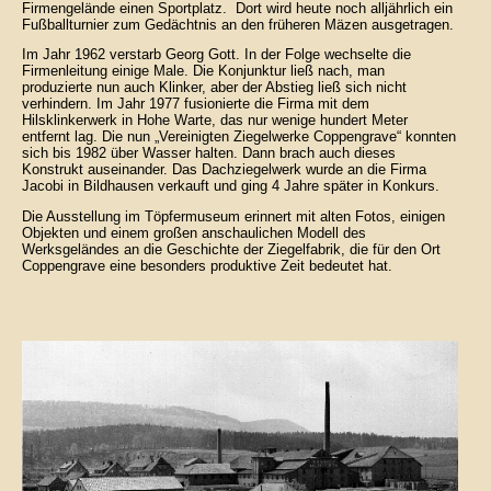
Firmengelände einen Sportplatz. Dort wird heute noch alljährlich ein
Fußballturnier zum Gedächtnis an den früheren Mäzen ausgetragen.
Im Jahr 1962 verstarb Georg Gott. In der Folge wechselte die
Firmenleitung einige Male. Die Konjunktur ließ nach, man
produzierte nun auch Klinker, aber der Abstieg ließ sich nicht
verhindern. Im Jahr 1977 fusionierte die Firma mit dem
Hilsklinkerwerk in Hohe Warte, das nur wenige hundert Meter
entfernt lag. Die nun „Vereinigten Ziegelwerke Coppengrave“ konnten
sich bis 1982 über Wasser halten. Dann brach auch dieses
Konstrukt auseinander. Das Dachziegelwerk wurde an die Firma
Jacobi in Bildhausen verkauft und ging 4 Jahre später in Konkurs.
Die Ausstellung im Töpfermuseum erinnert mit alten Fotos, einigen
Objekten und einem großen anschaulichen Modell des
Werksgeländes an die Geschichte der Ziegelfabrik, die für den Ort
Coppengrave eine besonders produktive Zeit bedeutet hat.