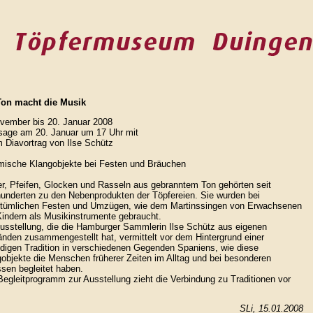
Ton macht die Musik
vember bis 20. Januar 2008
sage am 20. Januar um 17 Uhr mit
 Diavortrag von Ilse Schütz
mische Klangobjekte bei Festen und Bräuchen
r, Pfeifen, Glocken und Rasseln aus gebranntem Ton gehörten seit
underten zu den Nebenprodukten der Töpfereien. Sie wurden bei
stümlichen Festen und Umzügen, wie dem Martinssingen von Erwachsenen
indern als Musikinstrumente gebraucht.
usstellung, die die Hamburger Sammlerin Ilse Schütz aus eigenen
nden zusammengestellt hat, vermittelt vor dem Hintergrund einer
digen Tradition in verschiedenen Gegenden Spaniens, wie diese
objekte die Menschen früherer Zeiten im Alltag und bei besonderen
sen begleitet haben.
egleitprogramm zur Ausstellung zieht die Verbindung zu Traditionen vor
SLi, 15.01.2008