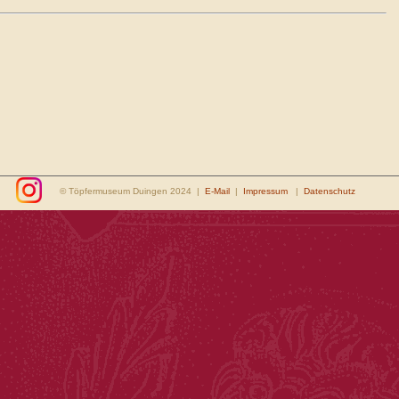
© Töpfermuseum Duingen 2024 |
E-Mail
|
Impressum
|
Datenschutz