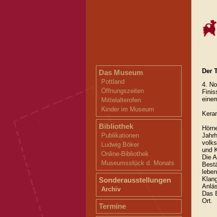
Der 
Das Museum
Pottland
4. No
Öffnungszeiten
Finis
einem
Mittelalterofen
Kinder im Museum
Kera
Bibliothek
Hörne
Jahrh
Publikationen
volk
Ludwig Böker
und K
Online-Bibliothek
Die A
Museumsstück d. Monats
Bestä
leben
Klang
Sonderausstellungen
Anläs
Archiv
Das B
Ort.
Termine