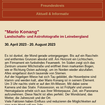
Freundeskreis
Aktuell & Informativ
"Mario Konang"
Landschafts- und Astrofotografie im Leinebergland
30. April 2023 - 20. August 2023
Es ist dunkel, der Mond gerade untergegangen. Bis auf ein Rascheln
und entferntes Grunzen absolut still. Am Horizont ein Lichtschein,
am Firmament ein funkelndes Feuerwerk. Im Süden zeigt sich das
Zentrum unserer Milchstraße und eröffnet ihren markanten Bogen,
wie er Richtung Osten aufsteigt, um im Norden wieder abzufallen.
Alles eingefasst durch tausende von Sternen.
Auf der hügeligen Wiese hat sich Tau gebildet, die Hosenbeine sind
klamm und werden kalt, aber Mario Konang ist in seinem Element.
Um 3 Uhr nachts steht er auf den Ith-Wiesen. Mit dabei seine
Kamera und das Stativ. Fotosession, es ist Frühjahr und unsere
Heimatgalaxie erhebt sich aus ihrer Winterpause. Zeit, ein Panorama
aufzunehmen. Diese Nacht ist alles perfekt. Der Mondstand, das
Wetter, die Jahreszeit und der Ort.
Viele Faktoren haben Einfluss und reduzieren die Möglichkeiten auf
eine gute Hand voll pro Jahr.