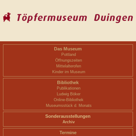
Das Museum
Pottland
Öffnungszeiten
Mittelalterofen
Kinder im Museum
Bibliothek
Publikationen
Ludwig Böker
Online-Bibliothek
Museumsstück d. Monats
Sonderausstellungen
Archiv
Termine