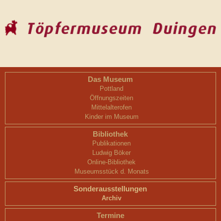
Das Museum
Pottland
Öffnungszeiten
Mittelalterofen
Kinder im Museum
Bibliothek
Publikationen
Ludwig Böker
Online-Bibliothek
Museumsstück d. Monats
Sonderausstellungen
Archiv
Termine