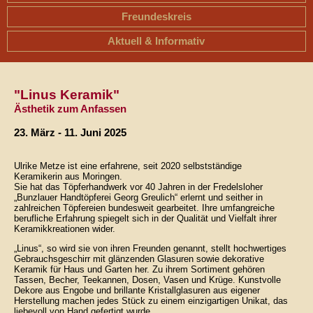
Freundeskreis
Aktuell & Informativ
"Linus Keramik"
Ästhetik zum Anfassen
23. März - 11. Juni 2025
Ulrike Metze ist eine erfahrene, seit 2020 selbstständige
Keramikerin aus Moringen.
Sie hat das Töpferhandwerk vor 40 Jahren in der Fredelsloher
„Bunzlauer Handtöpferei Georg Greulich“ erlernt und seither in
zahlreichen Töpfereien bundesweit gearbeitet. Ihre umfangreiche
berufliche Erfahrung spiegelt sich in der Qualität und Vielfalt ihrer
Keramikkreationen wider.
„Linus“, so wird sie von ihren Freunden genannt, stellt hochwertiges
Gebrauchsgeschirr mit glänzenden Glasuren sowie dekorative
Keramik für Haus und Garten her. Zu ihrem Sortiment gehören
Tassen, Becher, Teekannen, Dosen, Vasen und Krüge. Kunstvolle
Dekore aus Engobe und brillante Kristallglasuren aus eigener
Herstellung machen jedes Stück zu einem einzigartigen Unikat, das
liebevoll von Hand gefertigt wurde.