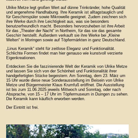
Ulrike Metze legt großen Wert auf dünne Trinkränder, hohe Qualität
und angenehme Handhabung. Ihre Keramik ist alltagstauglich und
für Geschirrspüler sowie Mikrowelle geeignet. Zudem zeichnen sich
ihre Werke durch ihre Leichtigkeit aus, was sie besonders
benutzerfreundlich macht. Besonders hervorzuheben ist ihre Arbeit
für das „Theater der Nacht“ in Northeim, für das sie das gesamte
Geschirr herstellt. Außerdem verkauft sie ihre Werke bei „Kleine
Welten“ in Moringen sowie auf Töpfermärkten in ganz Deutschland.
„Linus Keramik“ steht für zeitlose Eleganz und Funktionalität.
Schlichte Formen findet man hier genauso wie kunstvoll verzierte
Eigenkreationen.
Entdecken Sie die faszinierende Welt der Keramik von Ulrike Metze
und lassen Sie sich von der Schönheit und Funktionalität ihrer
handgefertigten Stücke begeistern. Am Sonntag, dem 23. März um
15 Uhr wurde diese neue Sonderausstellung im Beisein von Ulrike
Metze und Bürgermeister Klaus Krumfuß eröffnet. Die Ausstellung
ist bis zum 11.06.2025 jeweils Mittwoch und Sonntag, oder nach
Absprache, von 15 – 17 Uhr im Töpfermuseum in Duingen zu sehen.
Die Keramik kann käuflich erworben werden.
Der Eintritt ist frei.