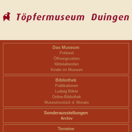
Das Museum
Pottland
Öffnungszeiten
Mittelalterofen
Kinder im Museum
Bibliothek
Publikationen
Ludwig Böker
Online-Bibliothek
Museumsstück d. Monats
Sonderausstellungen
Archiv
Termine