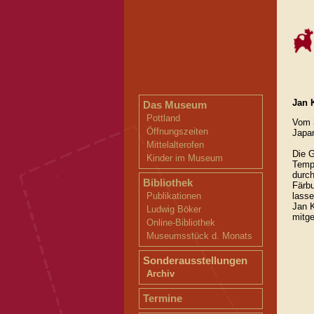
Jan 
Das Museum
Pottland
Vom 
Öffnungszeiten
Japa
Mittelalterofen
Die G
Kinder im Museum
Temp
durch
Bibliothek
Färb
lasse
Publikationen
Jan K
Ludwig Böker
mitge
Online-Bibliothek
Museumsstück d. Monats
Sonderausstellungen
Archiv
Termine