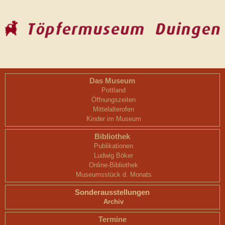
Das Museum
Pottland
Öffnungszeiten
Mittelalterofen
Kinder im Museum
Bibliothek
Publikationen
Ludwig Böker
Online-Bibliothek
Museumsstück d. Monats
Sonderausstellungen
Archiv
Termine