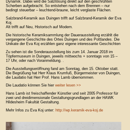
Dynamik. Dabei wird die Salzlösung direkt auf den geschrühten
Scherben aufgebracht. So entstehen nach dem Brennen – nur
bedingt steuerbar – leuchtend-braune, leicht verglaste Flächen.
Salzbrand-Keramik aus Duingen trifft auf Salzbrand-Keramik der Eva
Koj.
Alt trifft auf Neu, Historisch auf Modern.
Die historische Keramiksammlung der Dauerausstellung erzählt die
vergangene Geschichte des Ortes Duingen und des Pottlandes. Die
Unikate der Eva Koj erzählen ganz eigene interessante Geschichten
Zu sehen ist die Sonderausstellung bis zum 14. Januar 2018 im
Töpfermuseum in Duingen, jeweils mittwochs + sonntags von 15 –
17 Uhr, oder nach Voranmeldung. .
Die Ausstellungseröffnung fand am Sonntag, den 15. Oktober statt.
Die Begrüßung hat Herr Klaus Krumfuß, Bürgermeister von Duingen,
die Laudatio hat Herr Prof. Hans Lamb übernommen.
Die Laudatio können Sie hier
weiter lesen >>
Hans Lamb ist freischaffender Künstler und seit 2005 Professor für
zwei und dreidimensionale Gestaltungsgrundlagen an der HAWK
Hildesheim Fakultät Gestaltung.
Mehr Infos zu Eva Koj unter:
http://wp.keramik-eva-koj.de