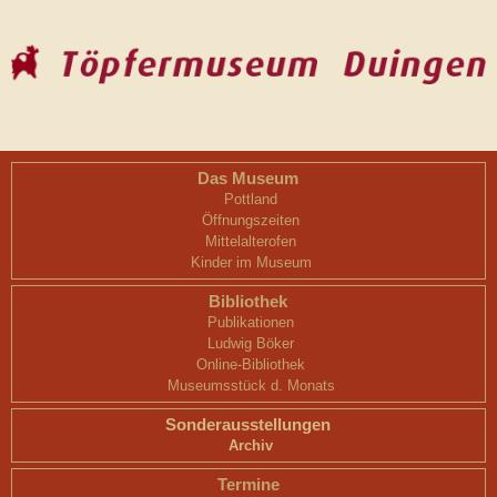
Das Museum
Pottland
Öffnungszeiten
Mittelalterofen
Kinder im Museum
Bibliothek
Publikationen
Ludwig Böker
Online-Bibliothek
Museumsstück d. Monats
Sonderausstellungen
Archiv
Termine