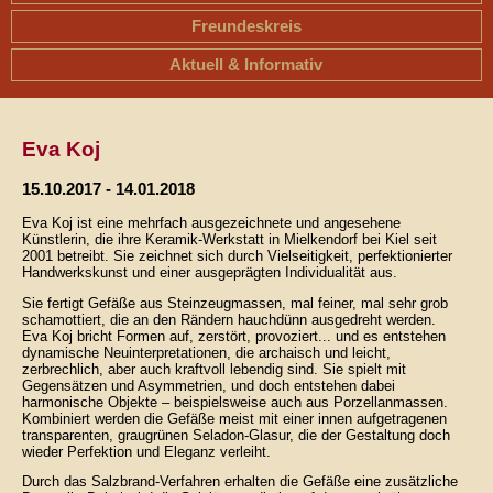
Freundeskreis
Aktuell & Informativ
Eva Koj
15.10.2017 - 14.01.2018
Eva Koj ist eine mehrfach ausgezeichnete und angesehene
Künstlerin, die ihre Keramik-Werkstatt in Mielkendorf bei Kiel seit
2001 betreibt. Sie zeichnet sich durch Vielseitigkeit, perfektionierter
Handwerkskunst und einer ausgeprägten Individualität aus.
Sie fertigt Gefäße aus Steinzeugmassen, mal feiner, mal sehr grob
schamottiert, die an den Rändern hauchdünn ausgedreht werden.
Eva Koj bricht Formen auf, zerstört, provoziert... und es entstehen
dynamische Neuinterpretationen, die archaisch und leicht,
zerbrechlich, aber auch kraftvoll lebendig sind. Sie spielt mit
Gegensätzen und Asymmetrien, und doch entstehen dabei
harmonische Objekte – beispielsweise auch aus Porzellanmassen.
Kombiniert werden die Gefäße meist mit einer innen aufgetragenen
transparenten, graugrünen Seladon-Glasur, die der Gestaltung doch
wieder Perfektion und Eleganz verleiht.
Durch das Salzbrand-Verfahren erhalten die Gefäße eine zusätzliche