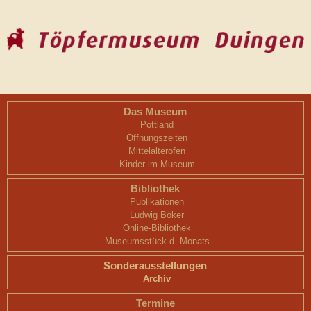
Das Museum
Pottland
Öffnungszeiten
Mittelalterofen
Kinder im Museum
Bibliothek
Publikationen
Ludwig Böker
Online-Bibliothek
Museumsstück d. Monats
Sonderausstellungen
Archiv
Termine