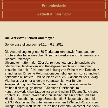
Freundeskreis
Aktuell & Informativ
Die Werkstatt Richard Uhlemeyer
Sonderausstellung vom 24.10. - 6.2. 2011
Die Ausstellung zeigt ca. 80 Zierkeramiken, sowie Fotos aus der
Töpferei des hannoverschen Kunsthandwerkers und Töpfermeisters
Richard Uhlemeyer.
Uhlemeyer hatte in den 20er Jahren des letzten Jahrhunderts die
Städtische Handwerker- und Kunstgewerbeschule in Hannover
besucht, die seit 1914 unter der Leitung von Wilhelm von Debschitz
stand, eines für seine Reformationsbestrebungen im Kunsthandwerk
bekannten Künstlers. Dort studierte er auch Bildhauerei bei Ludwig
Vierthaler, der unter anderem verantwortlich war für die
Ausgestaltung des Neuen Rathauses. Danach war er zunächst
freiberuflich tätig, gründete 1930 einen Großhandel mit
kunsthandwerklichen Erzeugnissen und nahm 1935 zusätzlich eine
Töpferei in Betrieb. Waren dort zu Beginn nur ein Töpfer und eine
Hilfskraft beschäftigt, vergrößerte sich die Belegschaft zuletzt bis
auf 33 Mitarbeiter. Darunter waren zwischen 1939 und -41 auch die
Duinger Töpfer Karl-Heinz Erfurth und Hermann Gniesmer, die nach