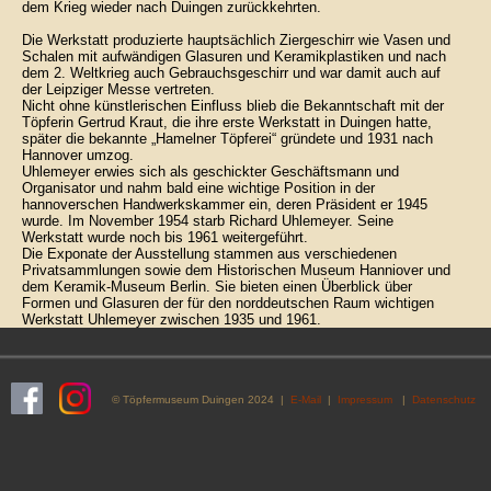
dem Krieg wieder nach Duingen zurückkehrten.
Die Werkstatt produzierte hauptsächlich Ziergeschirr wie Vasen und
Schalen mit aufwändigen Glasuren und Keramikplastiken und nach
dem 2. Weltkrieg auch Gebrauchsgeschirr und war damit auch auf
der Leipziger Messe vertreten.
Nicht ohne künstlerischen Einfluss blieb die Bekanntschaft mit der
Töpferin Gertrud Kraut, die ihre erste Werkstatt in Duingen hatte,
später die bekannte „Hamelner Töpferei“ gründete und 1931 nach
Hannover umzog.
Uhlemeyer erwies sich als geschickter Geschäftsmann und
Organisator und nahm bald eine wichtige Position in der
hannoverschen Handwerkskammer ein, deren Präsident er 1945
wurde. Im November 1954 starb Richard Uhlemeyer. Seine
Werkstatt wurde noch bis 1961 weitergeführt.
Die Exponate der Ausstellung stammen aus verschiedenen
Privatsammlungen sowie dem Historischen Museum Hanniover und
dem Keramik-Museum Berlin. Sie bieten einen Überblick über
Formen und Glasuren der für den norddeutschen Raum wichtigen
Werkstatt Uhlemeyer zwischen 1935 und 1961.
© Töpfermuseum Duingen 2024 |
E-Mail
|
Impressum
|
Datenschutz