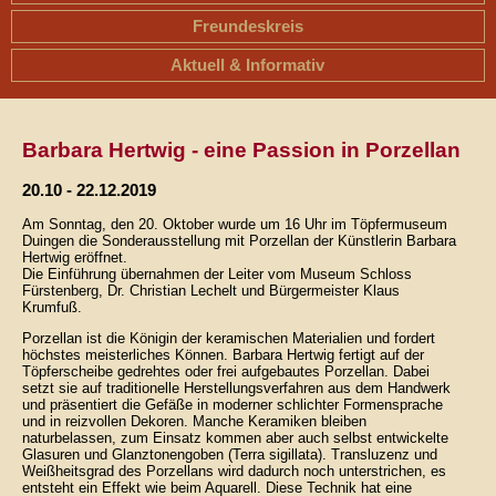
Freundeskreis
Aktuell & Informativ
Barbara Hertwig - eine Passion in Porzellan
20.10 - 22.12.2019
Am Sonntag, den 20. Oktober wurde um 16 Uhr im Töpfermuseum
Duingen die Sonderausstellung mit Porzellan der Künstlerin Barbara
Hertwig eröffnet.
Die Einführung übernahmen der Leiter vom Museum Schloss
Fürstenberg, Dr. Christian Lechelt und Bürgermeister Klaus
Krumfuß.
Porzellan ist die Königin der keramischen Materialien und fordert
höchstes meisterliches Können. Barbara Hertwig fertigt auf der
Töpferscheibe gedrehtes oder frei aufgebautes Porzellan. Dabei
setzt sie auf traditionelle Herstellungsverfahren aus dem Handwerk
und präsentiert die Gefäße in moderner schlichter Formensprache
und in reizvollen Dekoren. Manche Keramiken bleiben
naturbelassen, zum Einsatz kommen aber auch selbst entwickelte
Glasuren und Glanztonengoben (Terra sigillata). Transluzenz und
Weißheitsgrad des Porzellans wird dadurch noch unterstrichen, es
entsteht ein Effekt wie beim Aquarell. Diese Technik hat eine