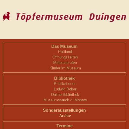
Das Museum
Pottland
Öffnungszeiten
Mittelalterofen
Kinder im Museum
Bibliothek
Publikationen
Ludwig Böker
Online-Bibliothek
Museumsstück d. Monats
Sonderausstellungen
Archiv
Termine