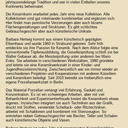
jahrtausendelange Tradition und war in vielen Erdteilen unseres
Kontinents beheimatet.
Die Keramikerin erarbeitet jedes Jahr eine neue Kollektion. Alle
Kollektionen sind gut miteinander kombinierbar und ergänzen sich.
Hier findet man puristische Verzierungen aber auch bizarre
Flächengestaltungen und Strukturen. Es gibt schlichtes
Gebrauchsgeschirr aber auch künstlerische Unikate.
Barbara Hertwig kommt aus einem künstlerisch geprägten
Elternhaus und wurde 1960 in Stralsund geboren. Sehr früh
entdeckte sie ihre Passion für Keramik. Nach dem Abitur folgte eine
konventionelle Töpferausbildung, die Gesellenprüfung schloß sie bei
Walter Gebauer ab, die Meisterprüfung unter anderem bei Mario
Enke. Sie arbeitete in verschiedenen Werkstätten, 1990 gründete
und leitete sie eine Keramikwerkstatt in einer Kinder- und
Jugendfreizeiteinrichtung. Zwischenzeitlich war sie immer wieder an
verschiedenen Projekten und Kooperationen mit anderen Künstlern
und Keramikern beteiligt. Seit 2010 betreibt sie freiberuflich eine
eigene Porzellanwerkstatt in Berlin.
Das Material Porzellan verlangt viel Erfahrung, Geduld und
Konzentration. Es ist ein schwieriges Arbeiten, aber mit viel
Beharrlichkeit und Experimentierfreude kreiert die Keramikerin etwas
eigenes. Inzwischen integriert sie auch Techniken aus der Grafik,
druckt mit Stoffen, verwendet Schellack- oder Ritztechniken,
arbeitet mit Schablonen und kombiniert mit Steinzeugton. So
entstehen neben Gebrauchsgeschirr wie Becher, Teller und Schalen
auch künstlerische Objekte und Vasen.