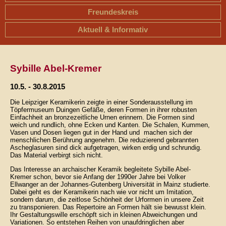
Freundeskreis
Aktuell & Informativ
Sybille Abel-Kremer
10.5. - 30.8.2015
Die Leipziger Keramikerin zeigte in einer Sonderausstellung im
Töpfermuseum Duingen Gefäße, deren Formen in ihrer robusten
Einfachheit an bronzezeitliche Urnen erinnern. Die Formen sind
weich und rundlich, ohne Ecken und Kanten. Die Schalen, Kummen,
Vasen und Dosen liegen gut in der Hand und machen sich der
menschlichen Berührung angenehm. Die reduzierend gebrannten
Ascheglasuren sind dick aufgetragen, wirken erdig und schrundig.
Das Material verbirgt sich nicht.
Das Interesse an archaischer Keramik begleitete Sybille Abel-
Kremer schon, bevor sie Anfang der 1990er Jahre bei Volker
Ellwanger an der Johannes-Gutenberg Universität in Mainz studierte.
Dabei geht es der Keramikerin nach wie vor nicht um Imitation,
sondern darum, die zeitlose Schönheit der Urformen in unsere Zeit
zu transponieren. Das Repertoire an Formen hält sie bewusst klein.
Ihr Gestaltungswille erschöpft sich in kleinen Abweichungen und
Variationen. So entstehen Reihen von unaufdringlichen aber