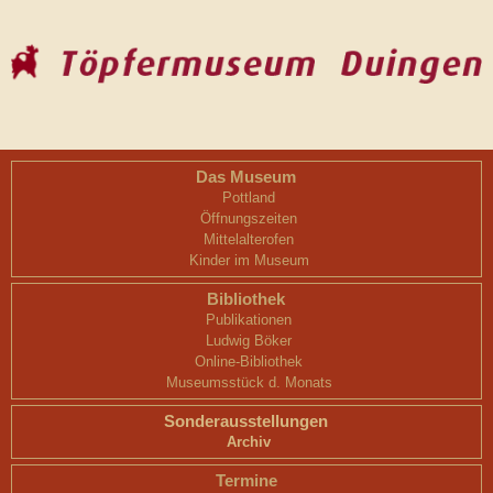
Das Museum
Pottland
Öffnungszeiten
Mittelalterofen
Kinder im Museum
Bibliothek
Publikationen
Ludwig Böker
Online-Bibliothek
Museumsstück d. Monats
Sonderausstellungen
Archiv
Termine