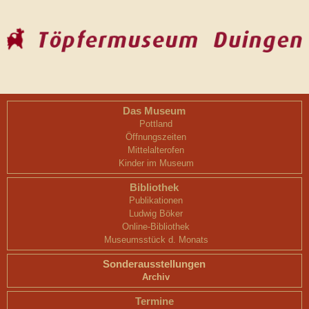
Das Museum
Pottland
Öffnungszeiten
Mittelalterofen
Kinder im Museum
Bibliothek
Publikationen
Ludwig Böker
Online-Bibliothek
Museumsstück d. Monats
Sonderausstellungen
Archiv
Termine