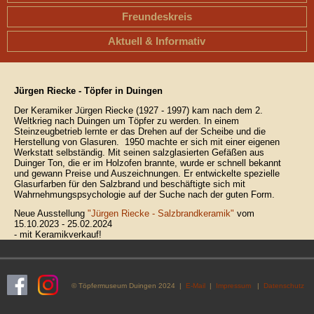
Freundeskreis
Aktuell & Informativ
Jürgen Riecke - Töpfer in Duingen
Der Keramiker Jürgen Riecke (1927 - 1997) kam nach dem 2.
Weltkrieg nach Duingen um Töpfer zu werden. In einem
Steinzeugbetrieb lernte er das Drehen auf der Scheibe und die
Herstellung von Glasuren. 1950 machte er sich mit einer eigenen
Werkstatt selbständig. Mit seinen salzglasierten Gefäßen aus
Duinger Ton, die er im Holzofen brannte, wurde er schnell bekannt
und gewann Preise und Auszeichnungen. Er entwickelte spezielle
Glasurfarben für den Salzbrand und beschäftigte sich mit
Wahrnehmungspsychologie auf der Suche nach der guten Form.
Neue Ausstellung
"Jürgen Riecke - Salzbrandkeramik"
vom
15.10.2023 - 25.02.2024
- mit Keramikverkauf!
© Töpfermuseum Duingen 2024 |
E-Mail
|
Impressum
|
Datenschutz