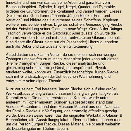
Innovativ und neu war damals seine Arbeit und ganz klar vom
Bauhaus inspiriert. Zylinder, Kugel, Kegel, Quader und Pyramide
bildeten die Grundformen, die kombiniert und variiert wurden. Dieses
„Spiel mit den Grundformen“ nannte Jürgen Riecke „Form und
Variation“ und bildete das Hauptthema seines Schaffens. Kopieren
wollte er nie, sondern etwas Eigenes schaffen. Genauso ging Riecke
bei der Entwicklung seiner Glasuren neue Wege. Gemäß der Duinger
Tradition verwendete er die Salzglasur. Aber zusätzlich wurde die
Keramik vor dem Einbrand mit selbst entwickelten Glasuren bemalt.
Also diente die Glasur nicht nur als (glänzender) Überzug, sondern
auch als Dekor und zur zusätzlichen Strukturierung.
Autodidakten sind klar im Vorteil, da sie meinen, sich nur wenigen
Zwängen unterwerfen zu müssen. Aber nicht jeder kann mit dieser
„Freiheit“ umgehen. Jürgen Riecke, dieser analytische und
gleichzeitig sehr zielstrebige Geist, der ursprünglich Physik
studieren wollte, konnte es. Zusätzlich beschäftigte Jürgen Riecke
sich mit Grundsatzfragen der ästhetischen Wahrnehmung und
entwickelte seine eigene Theorie.
Kurz vor seinem Tod bereitete Jürgen Riecke sich auf eine große
Werkstattausstellung anlässlich seiner fünfzigjährigen Tätigkeit als
Keramiker vor. Die damals entstandene Keramik wurde unter
anderem im Töpfermuseum Duingen ausgestellt und stand zum
Verkauf. Außerdem stand dem Museum Material aus dem Nachlass
der Familie Riecke zur Verfügung, das erstmalig öffentlich gezeigt
wurde. Beispielsweise waren das die originalen Werkstatt-, Glasur- &
Brennbücher, alte Ausstellungsplakate, Flyer und Informationen rund
um die Person Jürgen Riecke. Dieses Material bleibt auch weiterhin
als Dauerleihgabe im Töpfermuseum.