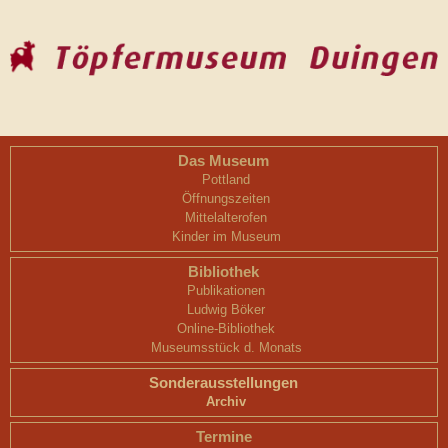
Das Museum
Pottland
Öffnungszeiten
Mittelalterofen
Kinder im Museum
Bibliothek
Publikationen
Ludwig Böker
Online-Bibliothek
Museumsstück d. Monats
Sonderausstellungen
Archiv
Termine