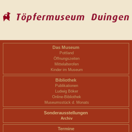
Das Museum
Pottland
Öffnungszeiten
Mittelalterofen
Kinder im Museum
Bibliothek
Publikationen
Ludwig Böker
Online-Bibliothek
Museumsstück d. Monats
Sonderausstellungen
Archiv
Termine