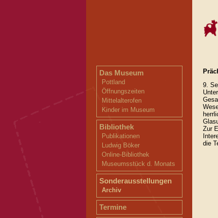
Präc
Das Museum
Pottland
9. Se
Öffnungszeiten
Unter
Gesa
Mittelalterofen
Wesen
Kinder im Museum
herrl
Glasu
Bibliothek
Zur E
Inter
Publikationen
die T
Ludwig Böker
Online-Bibliothek
Museumsstück d. Monats
Sonderausstellungen
Archiv
Termine