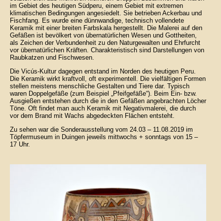
im Gebiet des heutigen Südperu, einem Gebiet mit extremen
klimatischen Bedingungen angesiedelt. Sie betrieben Ackerbau und
Fischfang. Es wurde eine dünnwandige, technisch vollendete
Keramik mit einer breiten Farbskala hergestellt. Die Malerei auf den
Gefäßen ist bevölkert von übernatürlichen Wesen und Gottheiten,
als Zeichen der Verbundenheit zu den Naturgewalten und Ehrfurcht
vor übernatürlichen Kräften. Charakteristisch sind Darstellungen von
Raubkatzen und Fischwesen.
Die Vicús-Kultur dagegen entstand im Norden des heutigen Peru.
Die Keramik wirkt kraftvoll, oft experimentell. Die vielfältigen Formen
stellen meistens menschliche Gestalten und Tiere dar. Typisch
waren Doppelgefäße (zum Beispiel „Pfeifgefäße“). Beim Ein- bzw.
Ausgießen entstehen durch die in den Gefäßen angebrachten Löcher
Töne. Oft findet man auch Keramik mit Negativmalerei, die durch
vor dem Brand mit Wachs abgedeckten Flächen entsteht.
Zu sehen war die Sonderausstellung vom 24.03 – 11.08.2019 im
Töpfermuseum in Duingen jeweils mittwochs + sonntags von 15 –
17 Uhr.