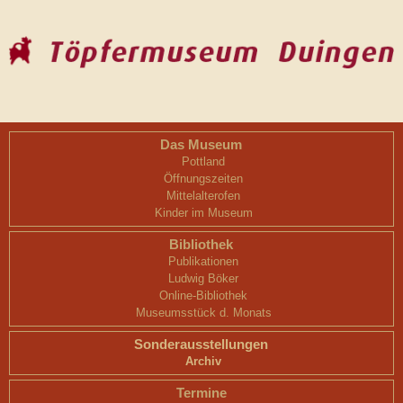
Das Museum
Pottland
Öffnungszeiten
Mittelalterofen
Kinder im Museum
Bibliothek
Publikationen
Ludwig Böker
Online-Bibliothek
Museumsstück d. Monats
Sonderausstellungen
Archiv
Termine