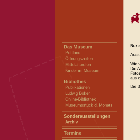
Nur 
Das Museum
Pottland
Ausst
Öffnungszeiten
Wie v
Mittelalterofen
Die A
Kinder im Museum
Foto
aus 
Bibliothek
Die 
Publikationen
Ludwig Böker
Online-Bibliothek
Museumsstück d. Monats
Sonderausstellungen
Archiv
Termine