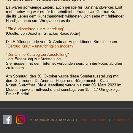
Es waren schwierige Zeiten, auch gerade für Kunsthandwerker. Erst
recht schwierig war es für fortschrittliche Frauen wie Gertrud Kraut,
die ihr Leben dem Kunsthandwerk widmeten. „Ich sehe mit fühlender
Hand“, schrieb sie. Wir glauben es ihr.
"Ein Audiobeitrag zur Ausstellung"
(Quelle: von Joachim Stracke, Radio Aktiv)
Die Eröffnungsrede von Dr. Andreas Heger können Sie hier lesen:
"Gertrud Kraut – unaufdringlich modern"
"Der Online-Katalog zur Ausstellung"
- als Ergänzung zur Ausstellung -
Sie müssen mit dem Internet verbunden sein, um die Fotos abrufen
zu können.
Am Sonntag, den 30. Oktober wurde diese Sonderausstellung mit
dem Gastredner Dr. Andreas Heger und Bürgermeister Klaus
Krumfuß eröffnet. Die Ausstellung wurde bis zum 05. März 2023 im
Museum jeweils mittwochs und sonntags von 15 – 17 Uhr gezeigt.
Freier Eintritt!
© Töpfermuseum Duingen 2024 |
E-Mail
|
Impressum
|
Datenschutz