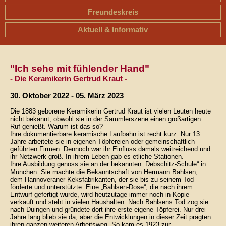
Freundeskreis
Aktuell & Informativ
"Ich sehe mit fühlender Hand"
- Die Keramikerin Gertrud Kraut -
30. Oktober 2022 - 05. März 2023
Die 1883 geborene Keramikerin Gertrud Kraut ist vielen Leuten heute
nicht bekannt, obwohl sie in der Sammlerszene einen großartigen
Ruf genießt. Warum ist das so?
Ihre dokumentierbare keramische Laufbahn ist recht kurz. Nur 13
Jahre arbeitete sie in eigenen Töpfereien oder gemeinschaftlich
geführten Firmen. Dennoch war ihr Einfluss damals weitreichend und
ihr Netzwerk groß. In ihrem Leben gab es etliche Stationen.
Ihre Ausbildung genoss sie an der bekannten „Debschitz-Schule“ in
München. Sie machte die Bekanntschaft von Hermann Bahlsen,
dem Hannoveraner Keksfabrikanten, der sie bis zu seinem Tod
förderte und unterstützte. Eine „Bahlsen-Dose“, die nach ihrem
Entwurf gefertigt wurde, wird heutzutage immer noch in Kopie
verkauft und steht in vielen Haushalten. Nach Bahlsens Tod zog sie
nach Duingen und gründete dort ihre erste eigene Töpferei. Nur drei
Jahre lang blieb sie da, aber die Entwicklungen in dieser Zeit prägten
ihren ganzen weiteren Arbeitsweg. So kam es 1923 zur