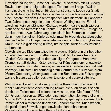
Firmengründung der „Hamelner Töpferei“ zusammen mit Dr. Georg
Rawitscher, später folgte die eigene Töpferei am Langen Wall in
Hameln, die eine Institution für das künstlerische Leben der Stadt
wurde. Anfang der 1930er Jahre schließlich gründete sie noch einmal
eine Töpferei mit dem Geschäftspartner Kurt Biermann in Hannover.
Zwei Jahre später zog sie in das Kloster Wülfinghausen. Es sollte
allerdings kein vollständiger Rückzug werden, da sie nach wie vor
nicht ohne die Keramik sein konnte. Sie nahm weiterhin Aufträge an,
arbeitete noch zwei Jahre lang sporadisch bei Biermann, später
dann in der Hamelner Töpferei, oder machte Freundschaftsbesuche,
wie bei Hedwig Bollhagen, einer ehemaligen Schülerin von „Fräulein
Kraut“, die sie gleichzeitig nutzte, um beispielsweise Glasurproben
zu brennen.
Obwohl sie als Klostermitglied keine eigene Töpferei mehr betreiben
konnte, blieb sie dem Kunsthandwerk und der Keramik treu. Als
„Gedok“-Gründungsmitglied der damaligen Ortsgruppe Hannover
(Gemeinschaft deutsch-österreichischer Künstlerinnen), engagierte
sie sich weiterhin in der Gruppe, organisierte Ausstellungen und hielt
Vorträge. Erblindet und bettlägrig starb Gertrud Kraut kurz vor ihrem
98sten Geburtstag. Aber glaubt man den Berichten von Zeitzeugen,
war sie bis zuletzt voller positiver Energie und verzweifelte nie.
Warum also kennt man diese großartige Keramikerin heute nicht
mehr? Künstlerische Anerkennung bekam sie auch damals schon
durch ihre Teilnahme bei bekannten Messen, wie „Die Form“ 1924,
den Grassimessen ab 1926 oder einer internationalen Ausstellung in
Monza 1927. Aber es gab auch Misserfolge, geprägt vor allem durch
immer wieder auftretende finanzielle Schwierigkeiten. Kriegszeiten,
die politischen Entwicklungen sowie die sich anbahnende
Weltwirtschaftskrise hinterließen tiefe Spuren.