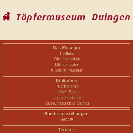
Das Museum
Pottland
Öffnungszeiten
Mittelalterofen
Kinder im Museum
Bibliothek
Publikationen
Ludwig Böker
Online-Bibliothek
Museumsstück d. Monats
Sonderausstellungen
Archiv
Termine