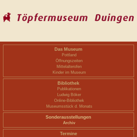
Das Museum
Pottland
Öffnungszeiten
Mittelalterofen
Kinder im Museum
Bibliothek
Publikationen
Ludwig Böker
Online-Bibliothek
Museumsstück d. Monats
Sonderausstellungen
Archiv
Termine