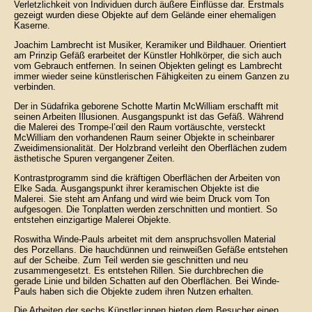
Verletzlichkeit von Individuen durch äußere Einflüsse dar. Erstmals
gezeigt wurden diese Objekte auf dem Gelände einer ehemaligen
Kaserne.
Joachim Lambrecht ist Musiker, Keramiker und Bildhauer. Orientiert
am Prinzip Gefäß erarbeitet der Künstler Hohlkörper, die sich auch
vom Gebrauch entfernen. In seinen Objekten gelingt es Lambrecht
immer wieder seine künstlerischen Fähigkeiten zu einem Ganzen zu
verbinden.
Der in Südafrika geborene Schotte Martin McWilliam erschafft mit
seinen Arbeiten Illusionen. Ausgangspunkt ist das Gefäß. Während
die Malerei des Trompe-l’œil den Raum vortäuschte, versteckt
McWilliam den vorhandenen Raum seiner Objekte in scheinbarer
Zweidimensionalität. Der Holzbrand verleiht den Oberflächen zudem
ästhetische Spuren vergangener Zeiten.
Kontrastprogramm sind die kräftigen Oberflächen der Arbeiten von
Elke Sada. Ausgangspunkt ihrer keramischen Objekte ist die
Malerei. Sie steht am Anfang und wird wie beim Druck vom Ton
aufgesogen. Die Tonplatten werden zerschnitten und montiert. So
entstehen einzigartige Malerei Objekte.
Roswitha Winde-Pauls arbeitet mit dem anspruchsvollen Material
des Porzellans. Die hauchdünnen und reinweißen Gefäße entstehen
auf der Scheibe. Zum Teil werden sie geschnitten und neu
zusammengesetzt. Es entstehen Rillen. Sie durchbrechen die
gerade Linie und bilden Schatten auf den Oberflächen. Bei Winde-
Pauls haben sich die Objekte zudem ihren Nutzen erhalten.
Die Arbeiten der sechs Künstler:innen bieten dem Besucher einen