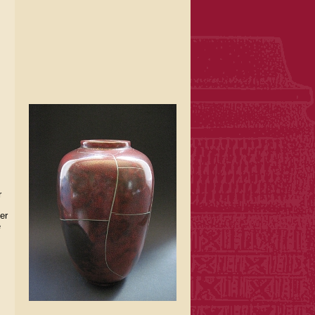
r
er
e