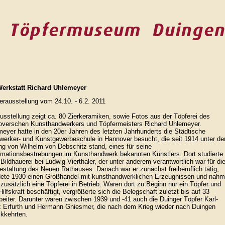
Werkstatt Richard Uhlemeyer
rausstellung vom 24.10. - 6.2. 2011
usstellung zeigt ca. 80 Zierkeramiken, sowie Fotos aus der Töpferei des
overschen Kunsthandwerkers und Töpfermeisters Richard Uhlemeyer.
eyer hatte in den 20er Jahren des letzten Jahrhunderts die Städtische
erker- und Kunstgewerbeschule in Hannover besucht, die seit 1914 unter de
ng von Wilhelm von Debschitz stand, eines für seine
mationsbestrebungen im Kunsthandwerk bekannten Künstlers. Dort studierte 
Bildhauerei bei Ludwig Vierthaler, der unter anderem verantwortlich war für di
staltung des Neuen Rathauses. Danach war er zunächst freiberuflich tätig,
dete 1930 einen Großhandel mit kunsthandwerklichen Erzeugnissen und nahm
zusätzlich eine Töpferei in Betrieb. Waren dort zu Beginn nur ein Töpfer und
Hilfskraft beschäftigt, vergrößerte sich die Belegschaft zuletzt bis auf 33
beiter. Darunter waren zwischen 1939 und -41 auch die Duinger Töpfer Karl-
z Erfurth und Hermann Gniesmer, die nach dem Krieg wieder nach Duingen
kkehrten.