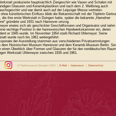
erkstatt produzierte hauptsächlich Ziergeschirr wie Vasen und Schalen mit
ändigen Glasuren und Keramikplastiken und nach dem 2. Weltkrieg auch
uchsgeschirr und war damit auch auf der Leipziger Messe vertreten.
 ohne künstlerischen Einfluss blieb die Bekanntschaft mit der Töpferin Gertru
, die ihre erste Werkstatt in Duingen hatte, später die bekannte „Hamelner
erei“ gründete und 1931 nach Hannover umzog.
meyer erwies sich als geschickter Geschäftsmann und Organisator und nahm
eine wichtige Position in der hannoverschen Handwerkskammer ein, deren
dent er 1945 wurde. Im November 1954 starb Richard Uhlemeyer. Seine
tatt wurde noch bis 1961 weitergeführt.
Exponate der Ausstellung stammen aus verschiedenen Privatsammlungen
e dem Historischen Museum Hanniover und dem Keramik-Museum Berlin. Sie
n einen Überblick über Formen und Glasuren der für den norddeutschen Raum
tigen Werkstatt Uhlemeyer zwischen 1935 und 1961.
© Töpfermuseum Duingen 2024 |
E-Mail
|
Impressum
|
Datenschutz