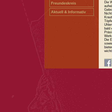
Die W
Freundeskreis
aufw
Gebra
Aktuell & Informativ
Nicht
Kraut
Töpf
Uhle
bald 
Präsi
Werks
Die 
sowi
biete
wich