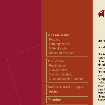
Das Museum
Pottland
Die 
Öffnungszeiten
Sonde
Mittelalterofen
Kinder im Museum
Die A
hann
Bibliothek
Uhlem
Handw
Publikationen
Leitu
Ludwig Böker
Refor
Online-Bibliothek
auch 
Museumsstück d. Monats
Ausge
grün
1935 
Sonderausstellungen
eine 
Archiv
Mitar
Hein
Termine
zurüc