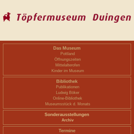
Das Museum
Pottland
Öffnungszeiten
Mittelalterofen
Kinder im Museum
Bibliothek
Publikationen
Ludwig Böker
Online-Bibliothek
Museumsstück d. Monats
Sonderausstellungen
Archiv
Termine