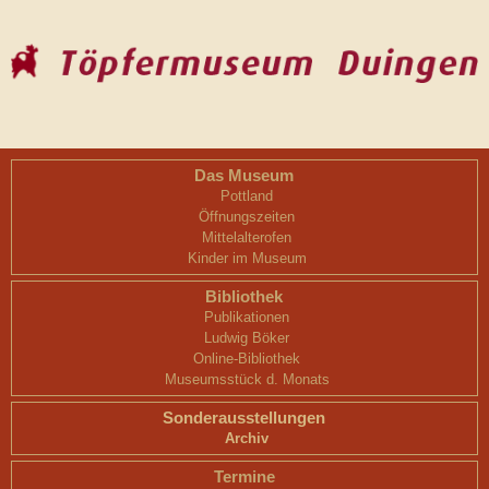
Das Museum
Pottland
Öffnungszeiten
Mittelalterofen
Kinder im Museum
Bibliothek
Publikationen
Ludwig Böker
Online-Bibliothek
Museumsstück d. Monats
Sonderausstellungen
Archiv
Termine